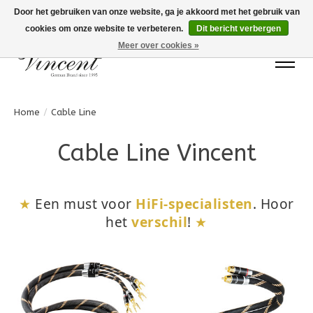
Door het gebruiken van onze website, ga je akkoord met het gebruik van
cookies om onze website te verbeteren.
Dit bericht verbergen
Bots Electronics T.+31 (0)40 20 71777
Meer over cookies »
Home
/
Cable Line
Cable Line Vincent
★
Een must voor
HiFi-specialisten
. Hoor
het
verschil
!
★