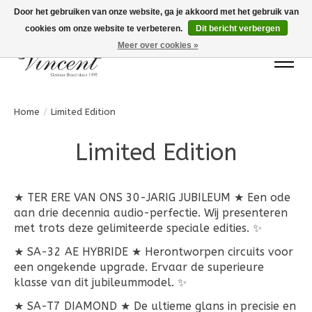
Door het gebruiken van onze website, ga je akkoord met het gebruik van
cookies om onze website te verbeteren.
Dit bericht verbergen
Bots Electronics T.+31 (0)40 20 71777
Meer over cookies »
Home
/
Limited Edition
Limited Edition
★ TER ERE VAN ONS 30-JARIG JUBILEUM ★ Een ode
aan drie decennia audio-perfectie. Wij presenteren
met trots deze gelimiteerde speciale edities. ✨
★ SA-32 AE HYBRIDE ★ Herontworpen circuits voor
een ongekende upgrade. Ervaar de superieure
klasse van dit jubileummodel. ✨
★ SA-T7 DIAMOND ★ De ultieme glans in precisie en