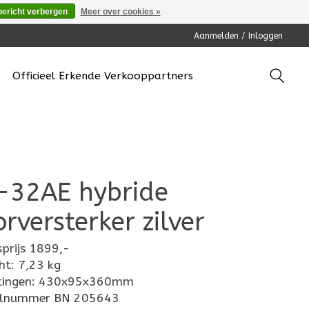
bericht verbergen
Meer over cookies »
Aanmelden / Inloggen
Officieel Erkende Verkooppartners
-32AE hybride
rversterker zilver
sprijs 1899,-
ht: 7,23 kg
tingen: 430x95x360mm
elnummer BN 205643