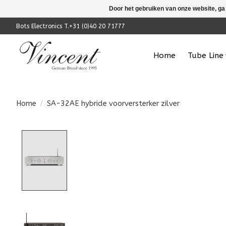
Door het gebruiken van onze website, ga
Bots Electronics T.+31 (0)40 20 71777
Home
Tube Line
Home
/
SA-32AE hybride voorversterker zilver
Product image slideshow Items