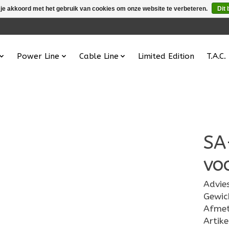
 je akkoord met het gebruik van cookies om onze website te verbeteren.
Dit 
Power Line
Cable Line
Limited Edition
T.A.C.
SA
voo
Advie
Gewic
Afme
Artik