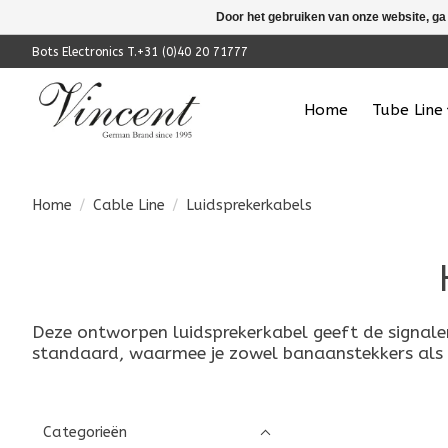
Door het gebruiken van onze website, ga
Bots Electronics T.+31 (0)40 20 71777
Home
Tube Line
Home
/
Cable Line
/
Luidsprekerkabels
Deze ontworpen luidsprekerkabel geeft de signalen 
standaard, waarmee je zowel banaanstekkers als 
Categorieën