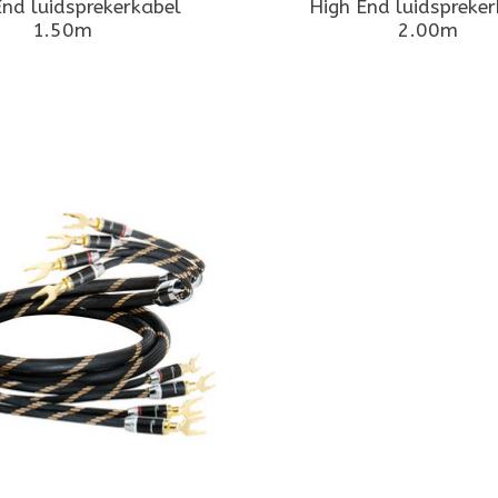
End luidsprekerkabel
High End luidspreke
1.50m
2.00m