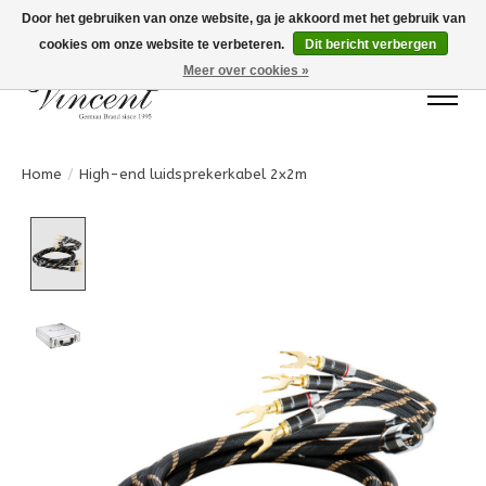
Door het gebruiken van onze website, ga je akkoord met het gebruik van
cookies om onze website te verbeteren.
Dit bericht verbergen
Bots Electronics T.+31 (0)40 20 71777
Meer over cookies »
Home
/
High-end luidsprekerkabel 2x2m
Product image slideshow Items