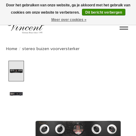
Door het gebruiken van onze website, ga je akkoord met het gebruik van
cookies om onze website te verbeteren.
Dit bericht verbergen
Bots Electronics T.+31 (0)40 20 71777
Meer over cookies »
Home
/
stereo buizen voorversterker
Product image slideshow Items