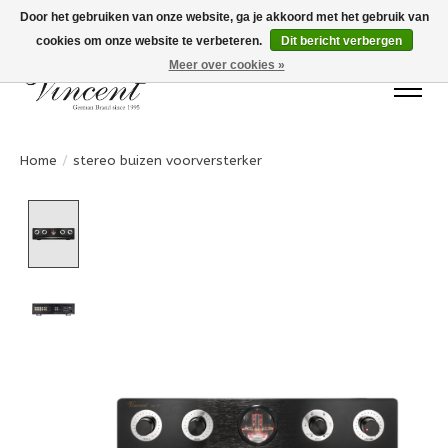
Door het gebruiken van onze website, ga je akkoord met het gebruik van
cookies om onze website te verbeteren.
Dit bericht verbergen
Bots Electronics T.+31 (0)40 20 71777
Meer over cookies »
Home
/
stereo buizen voorversterker
Product image slideshow Items