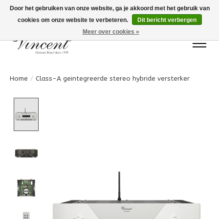
Door het gebruiken van onze website, ga je akkoord met het gebruik van
cookies om onze website te verbeteren.
Dit bericht verbergen
Bots Electronics T.+31 (0)40 20 71777
Meer over cookies »
Home
/
Class-A geintegreerde stereo hybride versterker
Product image slideshow Items