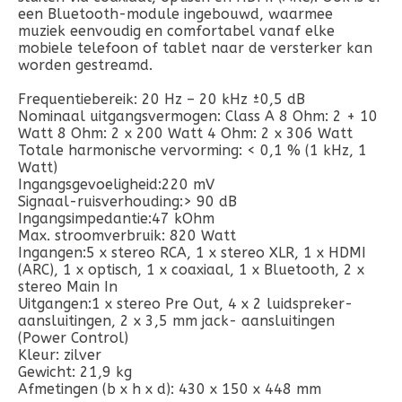
een Bluetooth-module ingebouwd, waarmee
muziek eenvoudig en comfortabel vanaf elke
mobiele telefoon of tablet naar de versterker kan
worden gestreamd.
Frequentiebereik: 20 Hz – 20 kHz ±0,5 dB
Nominaal uitgangsvermogen: Class A 8 Ohm: 2 + 10
Watt 8 Ohm: 2 x 200 Watt 4 Ohm: 2 x 306 Watt
Totale harmonische vervorming: < 0,1 % (1 kHz, 1
Watt)
Ingangsgevoeligheid:220 mV
Signaal-ruisverhouding:> 90 dB
Ingangsimpedantie:47 kOhm
Max. stroomverbruik: 820 Watt
Ingangen:5 x stereo RCA, 1 x stereo XLR, 1 x HDMI
(ARC), 1 x optisch, 1 x coaxiaal, 1 x Bluetooth, 2 x
stereo Main In
Uitgangen:1 x stereo Pre Out, 4 x 2 luidspreker-
aansluitingen, 2 x 3,5 mm jack- aansluitingen
(Power Control)
Kleur: zilver
Gewicht: 21,9 kg
Afmetingen (b x h x d): 430 x 150 x 448 mm