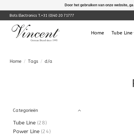
Door het gebruiken van onze website, ga
Bots Electronics T.+31 (0)40 20 71777
Home
Tube Line
Home
/
Tags
/
d/a
Categorieën
Tube Line
(28)
Power Line
(24)