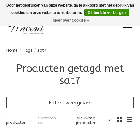
Door het gebruiken van onze website, ga je akkoord met het gebruik van
cookies om onze website te verbeteren.
Dit bericht verbergen
Bots Electronics T.+31 (0)40 20 71777
Meer over cookies »
Home
/
Tags
/
sat7
Producten getagd met
sat7
Filters weergeven
1
Sorteren
Nieuwste
producten
op
producten