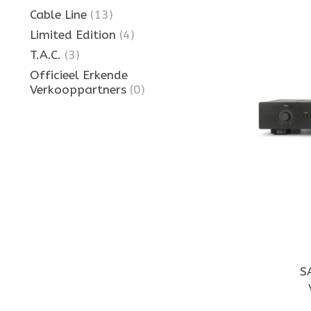
Cable Line
(13)
Limited Edition
(4)
T.A.C.
(3)
Officieel Erkende
Verkooppartners
(0)
S