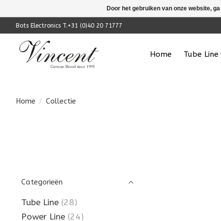
Door het gebruiken van onze website, ga
Bots Electronics T.+31 (0)40 20 71777
Home
Tube Line
Home
/
Collectie
Categorieën
Tube Line
(28)
Power Line
(24)